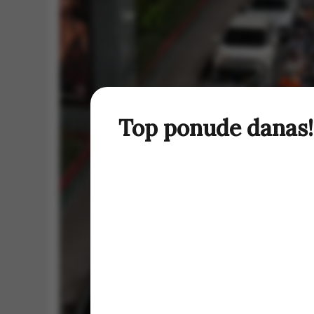
Top ponude danas!