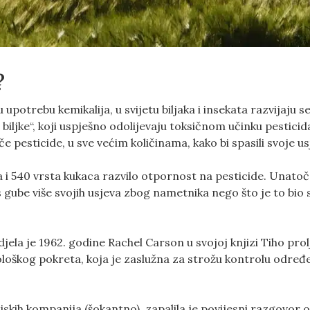
?
potrebu kemikalija, u svijetu biljaka i insekata razvijaju s
r biljke“, koji uspješno odolijevaju toksičnom učinku pesticid
če pesticide, u sve većim količinama, kako bi spasili svoje us
aka i 540 vrsta kukaca razvilo otpornost na pesticide. Unatoč
 gube više svojih usjeva zbog nametnika nego što je to bio 
djela je 1962. godine Rachel Carson u svojoj knjizi Tiho prol
ološkog pokreta, koja je zaslužna za strožu kontrolu određ
ijskih kompanija (šokantno), zapalila je povijesni razgovor 