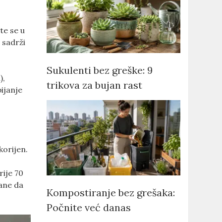
te se u
 sadrži
Sukulenti bez greške: 9
),
trikova za bujan rast
bijanje
korijen.
rije 70
rane da
Kompostiranje bez grešaka:
Počnite već danas