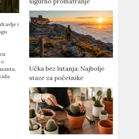
sigurno promatranje
dravlje i
ogu
ten
e
u
Učka bez lutanja: Najbolje
nsanta,
cida:
staze za početnike