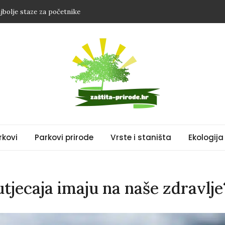
jbolje staze za početnike
a zdrav rast i bujno cvjetanje
 savjeta za toplu noć
e u Hrvatskoj: Što učiniti pri susretu?
: Vodič za sigurno promatranje
liša
rkovi
Parkovi prirode
Vrste i staništa
Ekologija 
 utjecaja imaju na naše zdravlje