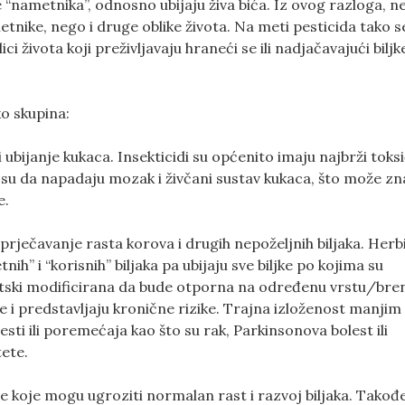
te “nametnika”, odnosno ubijaju živa bića. Iz ovog razloga, nek
metnike, nego i druge oblike života. Na meti pesticida tako
lici života koji preživljavaju hraneći se ili nadjačavajući biljk
ko skupina:
li ubijanje kukaca. Insekticidi su općenito imaju najbrži toks
i su da napadaju mozak i živčani sustav kukaca, što može zn
e.
 sprječavanje rasta korova i drugih nepoželjnih biljaka. Herbi
ih” i “korisnih” biljaka pa ubijaju sve biljke po kojima su
netski modificirana da bude otporna na određenu vrstu/bre
še i predstavljaju kronične rizike. Trajna izloženost manjim
sti ili poremećaja kao što su rak, Parkinsonova bolest ili
ete.
ice koje mogu ugroziti normalan rast i razvoj biljaka. Takođ