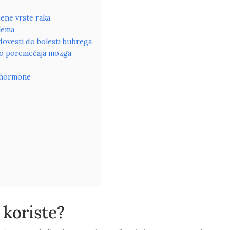
đene vrste raka
lema
dovesti do bolesti bubrega
 do poremećaja mozga
a hormone
e koriste?