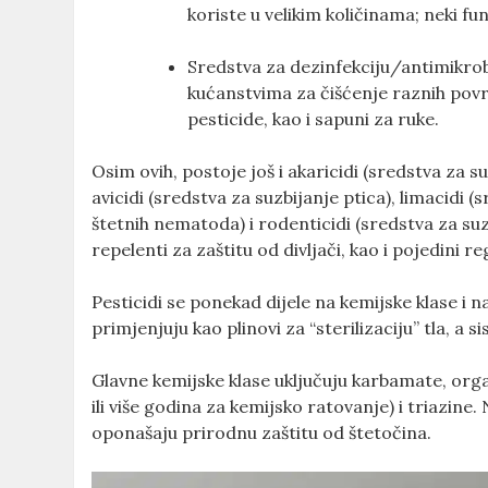
koriste u velikim količinama; neki fun
Sredstva za dezinfekciju/antimikrobn
kućanstvima za čišćenje raznih površ
pesticide, kao i sapuni za ruke.
Osim ovih, postoje još i akaricidi (sredstva za su
avicidi (sredstva za suzbijanje ptica), limacidi 
štetnih nematoda) i rodenticidi (sredstva za suz
repelenti za zaštitu od divljači, kao i pojedini re
Pesticidi se ponekad dijele na kemijske klase i n
primjenjuju kao plinovi za “sterilizaciju” tla, a s
Glavne kemijske klase uključuju karbamate, org
ili više godina za kemijsko ratovanje) i triazine.
oponašaju prirodnu zaštitu od štetočina.