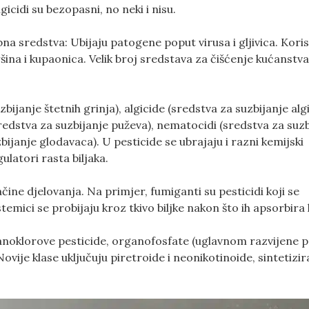
gicidi su bezopasni, no neki i nisu.
a sredstva: Ubijaju patogene poput virusa i gljivica. Koris
ina i kupaonica. Velik broj sredstava za čišćenje kućanstva
zbijanje štetnih grinja), algicide (sredstva za suzbijanje algi
(sredstva za suzbijanje puževa), nematocidi (sredstva za suz
bijanje glodavaca). U pesticide se ubrajaju i razni kemijski
gulatori rasta biljaka.
ačine djelovanja. Na primjer, fumiganti su pesticidi koji se
istemici se probijaju kroz tkivo biljke nakon što ih apsorbira 
anoklorove pesticide, organofosfate (uglavnom razvijene p
 Novije klase uključuju piretroide i neonikotinoide, sintetizi