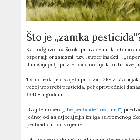
Što je „zamka pesticida“
Kao odgovor na širokoprihvaćenu i kontinuiranu u
otporniji organizmi, tzv. „super insekti“ i „supe
današnji poljoprivrednici moraju koristiti sve ja
Tvrdi se da je u svijetu približno 368 vrsta bilj
većoj upotrebi pesticida, poljoprivrednici danas
1940-ih godina.
Ovaj fenomen (
„the pesticide treadmill“
) predvi
jednoj od najutjecajnijih knjiga suvremenog ek
pesticida u ono vrijeme.
Iako je njezina knjiga naišla na protivljenje kem