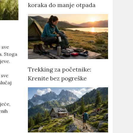
koraka do manje otpada
e sve
a. Stoga
jeve.
Trekking za početnike:
 sve
Krenite bez pogreške
slučaj
jeće,
enih
o