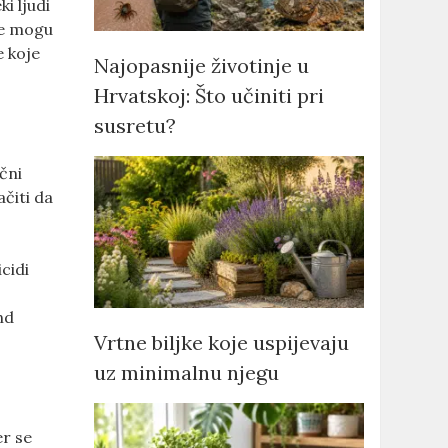
i ljudi
 se mogu
e koje
Najopasnije životinje u
Hrvatskoj: Što učiniti pri
susretu?
ični
ačiti da
cidi
nd
Vrtne biljke koje uspijevaju
uz minimalnu njegu
er se