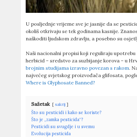
U posljednje vrijeme sve je jasnije da se pesticid
okoliš otkrivaju se tek godinama kasnije. Znano
naškoditi ljudskom zdravlju, a posebno su osjetl
Naši nacionalni propisi koji reguliraju upotrebu
herbicid – sredstvo za suzbijanje korova – u Hrva
brojnim studijama izravno povezan s rakom
. N
najvećeg svjetskog proizvođača glifosata, pogl
Where is Glyphosate Banned?
Sažetak
sakrij
Što su pesticidi i kako se koriste?
Što je „zamka pesticida“?
Pesticidi su svugdje i u svemu
Evolucija pesticida