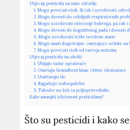
Utjecaji pesticida na naše zdravlje
1. Mogu povećati rizik, ili čak i uzrokovati, odre
2. Mogu dovesti do ozbiljnih respiratornih prob
3. Mogu uzrokovati oštećenje bubrega, pa čak i 
4. Mogu dovesti do kognitivnog pada i dovesti
5. Mogu uzrokovati teške urođene mane
6. Mogu imati dugotrajne, ometajuće učinke n
7. Mogu povećati rizik od razvoja autizma
Utjecaj pesticida na okoliš
1. Ubijaju važne oprašivače
2. Ometaju hranidbeni lanac i bitne ekosustave
3. Uništavaju tlo
4. Zagađuju vodoopskrbu
5. Također su loši za poljoprivrednike
Kako smanjiti izloženost pesticidima?
Što su pesticidi i kako s