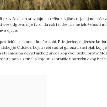
i previše olako stavljaju na tržište. Njihov utjecaj na naše z
st sve odgovornije tvrdi da čak i niske razine izloženosti m
jiva djeca.
 pesticida su iznenađujuće slabi. Primjerice, najčešće koriš
tskoj je Cidokor, koji u sebi sadrži glifosat, sastojak koji j
a stranicama odvjetničkog ureda koji vodi tužbu protiv Mo
edajte popis zemalja koje su zabranile upotrebu ovog herbi