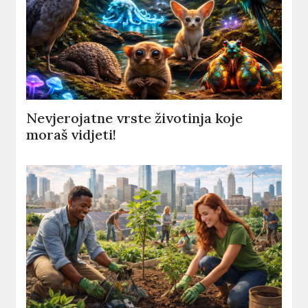
Nevjerojatne vrste životinja koje
moraš vidjeti!