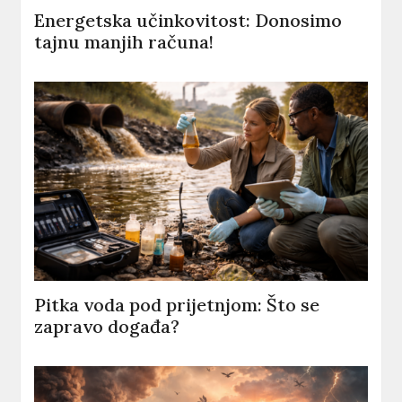
Energetska učinkovitost: Donosimo
tajnu manjih računa!
Pitka voda pod prijetnjom: Što se
zapravo događa?