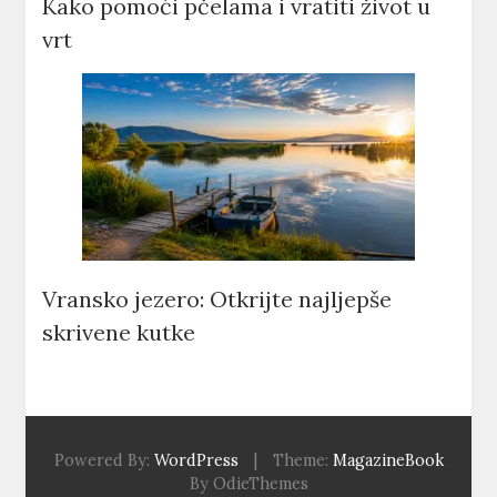
Kako pomoći pčelama i vratiti život u
vrt
Vransko jezero: Otkrijte najljepše
skrivene kutke
Powered By:
WordPress
|
Theme:
MagazineBook
By OdieThemes