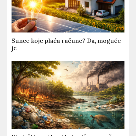
Sunce koje plaća račune? Da, moguće
je