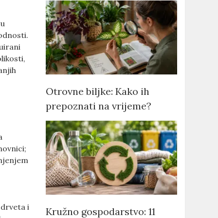
ju
odnosti.
uirani
ikosti,
anjih
Otrovne biljke: Kako ih
prepoznati na vrijeme?
a
novnici;
anjenjem
 drveta i
Kružno gospodarstvo: 11