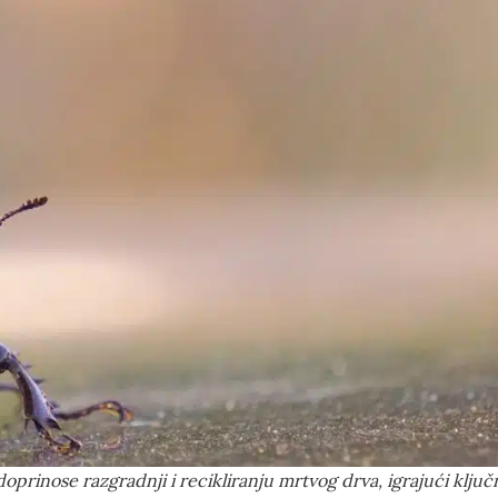
doprinose razgradnji i recikliranju mrtvog drva, igrajući klju