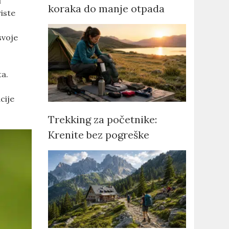
i
koraka do manje otpada
riste
a
svoje
ta.
cije
Trekking za početnike:
Krenite bez pogreške