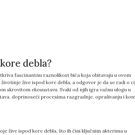
 kore debla?
otkriva fascinantnu raznolikost bića koja obitavaju u ovom
ivotinje žive ispod kore debla, a odgovor je da se radi o c
om skrovitom ekosustavu. Svaki od njih igra važnu ulogu u
tava, doprinoseći procesima razgradnje, oprašivanju i kont
oje žive ispod kore debla, što ih čini ključnim akterima u