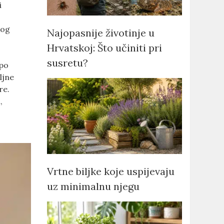
i
kog
Najopasnije životinje u
Hrvatskoj: Što učiniti pri
susretu?
 po
ljne
re.
,
Vrtne biljke koje uspijevaju
uz minimalnu njegu