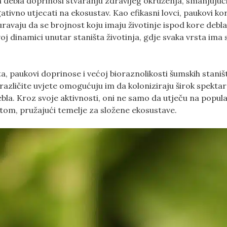
 debla doprinosi stvaranju zdravijeg okruženja, smanjujuć
tivno utjecati na ekosustav. Kao efikasni lovci, paukovi ko
uravaju da se brojnost koju imaju životinje ispod kore debl
j dinamici unutar staništa životinja, gdje svaka vrsta ima 
a, paukovi doprinose i većoj bioraznolikosti šumskih staniš
različite uvjete omogućuju im da koloniziraju širok spektar
debla. Kroz svoje aktivnosti, oni ne samo da utječu na popula
otom, pružajući temelje za složene ekosustave.