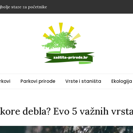
jbolje staze za početnike
 zdrav rast i bujno cvjetanje
 savjeta za toplu noć
e u Hrvatskoj: Što učiniti pri susretu?
 Vodič za sigurno promatranje
liša
rkovi
Parkovi prirode
Vrste i staništa
Ekologija 
d kore debla? Evo 5 važnih vrst