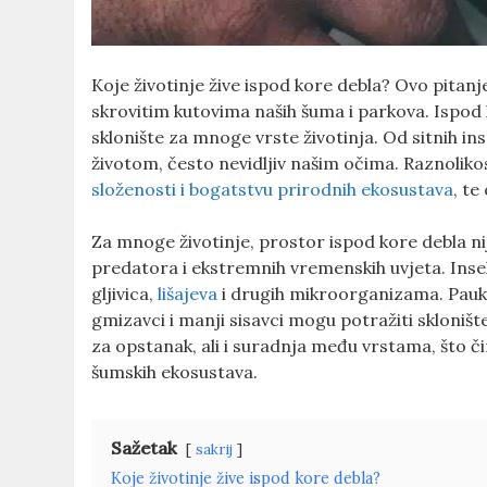
Koje životinje žive ispod kore debla? Ovo pitanje
skrovitim kutovima naših šuma i parkova. Ispod 
sklonište za mnoge vrste životinja. Od sitnih in
životom, često nevidljiv našim očima. Raznoliko
složenosti i bogatstvu prirodnih ekosustava
, te
Za mnoge životinje, prostor ispod kore debla nij
predatora i ekstremnih vremenskih uvjeta. Insek
gljivica,
lišajeva
i drugih mikroorganizama. Paukovi
gmizavci i manji sisavci mogu potražiti skloniš
za opstanak, ali i suradnja među vrstama, što či
šumskih ekosustava.
Sažetak
sakrij
Koje životinje žive ispod kore debla?