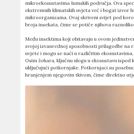
mikroekosustavima šumskih područja. Ova speci
ekstremnih klimatskih uvjeta već i bogat izvor hra
mikroorganizama. Ovaj skriveni svijet pod koro
broja insekata, čime se potiče njihova raznoliko
Među insektima koji obitavaju u ovom jedinstven
svojoj izvanrednoj sposobnosti prilagodbe na r
Top ponude danas!
uvjete i mogu se naći u različitim ekosustavima, 
Osim žohara, ključnu ulogu u ekosustavu ispod k
uključujući potkornjake. Potkornjaci su posebno 
hranjenjem njegovim tkivom, čime direktno utje