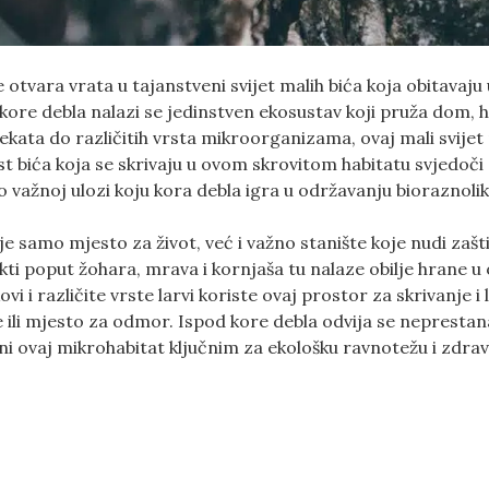
 otvara vrata u tajanstveni svijet malih bića koja obitavaju 
kore debla nalazi se jedinstven ekosustav koji pruža dom, h
sekata do različitih vrsta mikroorganizama, ovaj mali svijet 
st bića koja se skrivaju u ovom skrovitom habitatu svjedoči
 o važnoj ulozi koju kora debla igra u održavanju bioraznolik
e samo mjesto za život, već i važno stanište koje nudi zašt
ti poput žohara, mrava i kornjaša tu nalaze obilje hrane u 
 i različite vrste larvi koriste ovaj prostor za skrivanje i 
te ili mjesto za odmor. Ispod kore debla odvija se nepresta
ni ovaj mikrohabitat ključnim za ekološku ravnotežu i zdrav