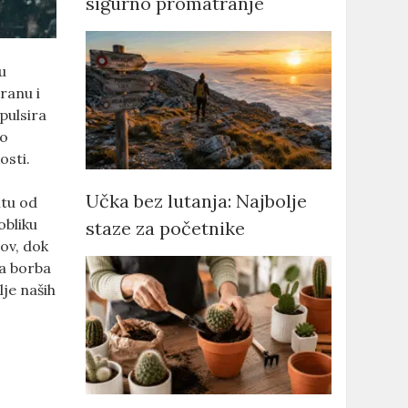
sigurno promatranje
u
ranu i
pulsira
 o
osti.
Učka bez lutanja: Najbolje
itu od
obliku
staze za početnike
lov, dok
na borba
lje naših