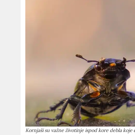
Kornjaši su važne životinje ispod kore debla koje 