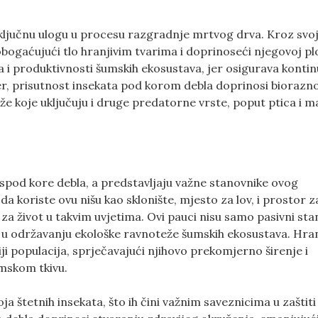
ju ključnu ulogu u procesu razgradnje mrtvog drva. Kroz svo
obogaćujući tlo hranjivim tvarima i doprinoseći njegovoj pl
 i produktivnosti šumskih ekosustava, jer osigurava kontin
er, prisutnost insekata pod korom debla doprinosi bioraznol
 koje uključuju i druge predatorne vrste, poput ptica i m
e ispod kore debla, a predstavljaju važne stanovnike ovog
 koriste ovu nišu kao sklonište, mjesto za lov, i prostor z
za život u takvim uvjetima. Ovi pauci nisu samo pasivni sta
ogu u održavanju ekološke ravnoteže šumskih ekosustava. Hr
i populacija, sprječavajući njihovo prekomjerno širenje i
umskom tkivu.
a štetnih insekata, što ih čini važnim saveznicima u zaštiti