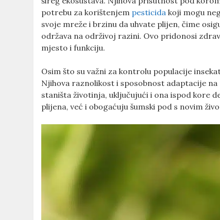
šireg ekosustava. Njihova prisutnost pod korom
potrebu za korištenjem
pesticida
koji mogu nega
svoje mreže i brzinu da uhvate plijen, čime osig
održava na održivoj razini. Ovo pridonosi zdravo
mjesto i funkciju.
Osim što su važni za kontrolu populacije insekat
Njihova raznolikost i sposobnost adaptacije na 
staništa životinja, uključujući i ona ispod kore 
plijena, već i obogaćuju šumski pod s novim živ