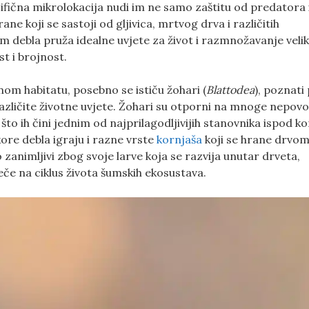
fična mikrolokacija nudi im ne samo zaštitu od predatora 
ne koji se sastoji od gljivica, mrtvog drva i različitih
m debla pruža idealne uvjete za život i razmnožavanje veli
st i brojnost.
om habitatu, posebno se ističu žohari (
Blattodea
), poznati
azličite životne uvjete. Žohari su otporni na mnoge nepovo
što ih čini jednim od najprilagodljivijih stanovnika ispod ko
ore debla igraju i razne vrste
kornjaša
koji se hrane drvom
zanimljivi zbog svoje larve koja se razvija unutar drveta,
če na ciklus života šumskih ekosustava.