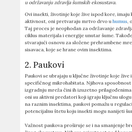
u održavanju zdravlja šumskih ekosustava.
Ovi insekti, životinje koje žive ispod kore, ima
aktivnost, oni pretvaraju mrtvo drvo u
humus
, 
Taj proces je neophodan za održavanje zdravlja
ciklus materijala i energije unutar šume. Takođ
stvarajući osnovu za složene prehrambene mreže
sisavaca, koje se hrane ovim insektima.
2. Paukovi
Paukovi se ubrajaju u ključne životinje koje živ
specifičnog mikrohabitata. Njihova sposobnost da
izgradnju mreža čini ih izuzetno prilagođenima 
oni su aktivni predatori koji igraju ključnu ul
na raznim insektima, paukovi pomažu u regulacij
potencijalnu štetu koju insekti mogu nanijeti š
Važnost paukova proširuje se i na smanjenje broj